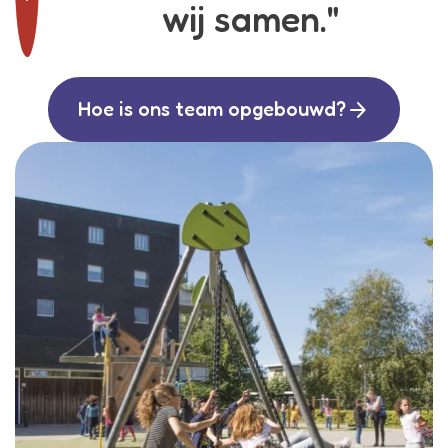
wij samen."
arrow_forward
Hoe is ons team opgebouwd?