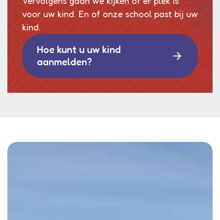
Vervolgens gaan we kijken of er plek is
voor uw kind. En of onze school past bij uw
kind.
Hoe kunt u uw kind
arrow_forward
aanmelden?