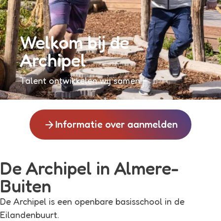
Welkom bij de
Archipel
Talent ontwikkelen wij samen!
arrow_forward
Informatie over aanmelden
De Archipel in Almere-
Buiten
De Archipel is een openbare basisschool in de
Eilandenbuurt.